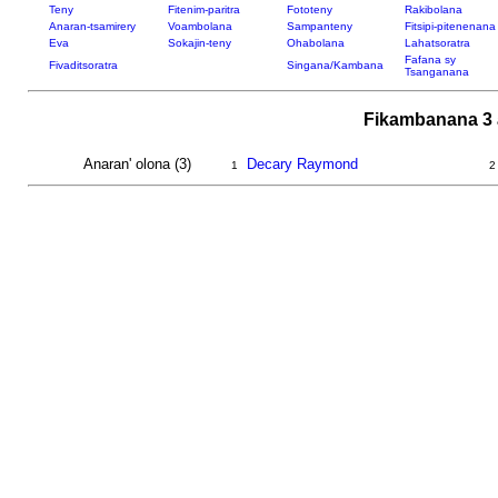
Teny
Fitenim-paritra
Fototeny
Rakibolana
Anaran-tsamirery
Voambolana
Sampanteny
Fitsipi-pitenenana
Eva
Sokajin-teny
Ohabolana
Lahatsoratra
Fafana sy
Fivaditsoratra
Singana/Kambana
Tsanganana
Fikambanana 3 
Anaran' olona (3)
Decary Raymond
1
2