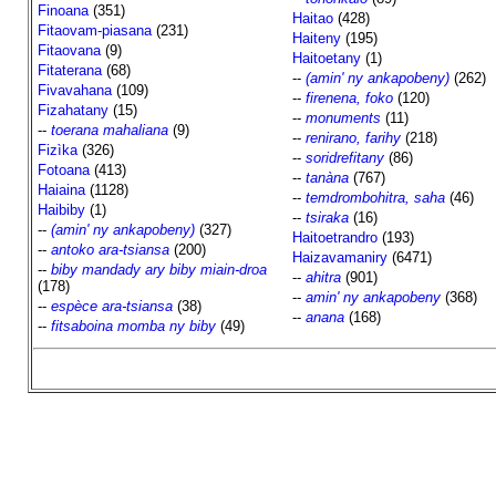
Finoana
(351)
Haitao
(428)
Fitaovam-piasana
(231)
Haiteny
(195)
Fitaovana
(9)
Haitoetany
(1)
Fitaterana
(68)
--
(amin' ny ankapobeny)
(262)
Fivavahana
(109)
--
firenena, foko
(120)
Fizahatany
(15)
--
monuments
(11)
--
toerana mahaliana
(9)
--
renirano, farihy
(218)
Fizìka
(326)
--
soridrefitany
(86)
Fotoana
(413)
--
tanàna
(767)
Haiaina
(1128)
--
temdrombohitra, saha
(46)
Haibiby
(1)
--
tsiraka
(16)
--
(amin' ny ankapobeny)
(327)
Haitoetrandro
(193)
--
antoko ara-tsiansa
(200)
Haizavamaniry
(6471)
--
biby mandady ary biby miain-droa
--
ahitra
(901)
(178)
--
amin' ny ankapobeny
(368)
--
espèce ara-tsiansa
(38)
--
anana
(168)
--
fitsaboina momba ny biby
(49)