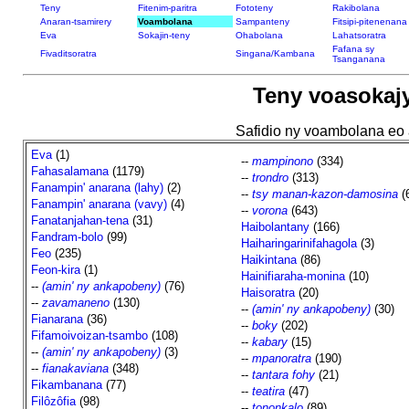
Teny
Fitenim-paritra
Fototeny
Rakibolana
Anaran-tsamirery
Voambolana
Sampanteny
Fitsipi-pitenenana
Eva
Sokajin-teny
Ohabolana
Lahatsoratra
Fafana sy
Fivaditsoratra
Singana/Kambana
Tsanganana
Teny voasokaj
Safidio ny voambolana eo 
Eva
(1)
--
mampinono
(334)
Fahasalamana
(1179)
--
trondro
(313)
Fanampin' anarana (lahy)
(2)
--
tsy manan-kazon-damosina
(
Fanampin' anarana (vavy)
(4)
--
vorona
(643)
Fanatanjahan-tena
(31)
Haibolantany
(166)
Fandram-bolo
(99)
Haiharingarinifahagola
(3)
Feo
(235)
Haikintana
(86)
Feon-kira
(1)
Hainifiaraha-monina
(10)
--
(amin' ny ankapobeny)
(76)
Haisoratra
(20)
--
zavamaneno
(130)
--
(amin' ny ankapobeny)
(30)
Fianarana
(36)
--
boky
(202)
Fifamoivoizan-tsambo
(108)
--
kabary
(15)
--
(amin' ny ankapobeny)
(3)
--
mpanoratra
(190)
--
fianakaviana
(348)
--
tantara fohy
(21)
Fikambanana
(77)
--
teatira
(47)
Filôzôfia
(98)
--
tononkalo
(89)