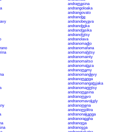
andra
ma
sina
ra
andrangoloaka
andrangovato
andrano
be
vavy
andranobe
va
va
andrano
bo
ka
andrano
fa
sika
andrano
fo
tsy
o
andranolava
andranoma
di
o
rano
andranomafana
rina
andranoma
hi
tsy
andranomainty
andranomaitso
andranoma
la
za
andrano
ma
my
na
andranoman
de
vy
andrano
man
ga
andranomanga
tsi
aka
a
andranoma
nin
tsy
andrano
ma
sina
andrano
ma
vo
andranomavo
ke
ly
any
andrano
me
na
andrano
mi
ditra
a
andranona
kan
ga
andranora
pa
ha
na
andrano
ro
a
ina
andrano
so
a
ba
andrano
ta
katra