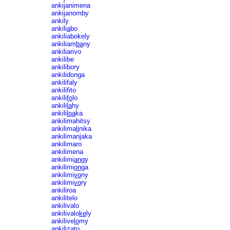
ankijanimena
ankijanomby
ankily
ankili
a
bo
ankiliabokely
ankiliam
ba
ny
ankiliarivo
ankilibe
ankilibory
ankilidonga
ankilifaly
ankilifito
ankili
fo
lo
ankili
la
hy
ankili
loa
ka
ankilimahitsy
ankilima
li
nika
ankilimanjaka
ankilimaro
ankilimena
ankilimi
an
gy
ankilimi
on
ga
ankilimi
vo
ny
ankilimi
vo
ry
ankiliroa
ankilitelo
ankilivalo
ankilivalo
ke
ly
ankilive
lo
my
ankili
za
to