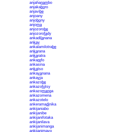
anjaha
nam
bo
anjaka
bo
ro
anjavi
be
anjoany
anjo
bo
ny
anjo
ma
anjozoro
be
anjozoro
fa
dy
ankadi
la
nana
an
kay
ankalamilotra
be
an
ka
rana
an
ka
ratra
anka
re
fo
ankasina
an
ka
tso
anka
va
nana
anka
vi
a
ankazo
be
ankazo
fo
tsy
ankazo
man
ga
ankazomena
ankazotelo
ankerama
di
nika
ankijaniabo
ankijanibe
ankijanifotaka
ankijanilava
ankijanimanga
ankijanimavo