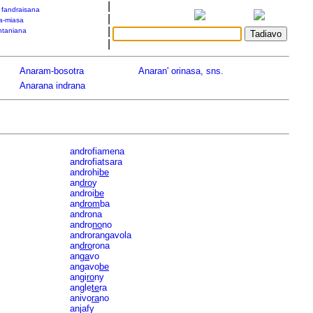
|
a fandraisana
|
a-miasa
|
taniana
|
Anaram-bosotra
Anaran' orinasa, sns.
Anarana indrana
androfiamena
androfiatsara
androhi
be
an
dro
y
androi
be
an
drom
ba
androna
andro
no
no
androrangavola
an
dro
rona
an
ga
vo
angavo
be
angi
ro
ny
angle
te
ra
anivo
ra
no
anjafy