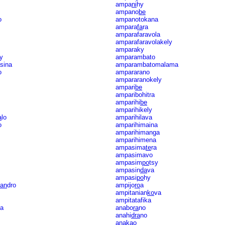
ampa
ni
hy
ampano
be
o
ampanotokana
ampara
fa
ra
amparafaravola
amparafaravolakely
amparaky
y
amparambato
sina
amparambatomalama
o
ampararano
ampararanokely
ampari
be
amparibohitra
amparihi
be
amparihikely
a
lo
amparihilava
o
amparihimaina
amparihimanga
amparihimena
ampasima
te
ra
ampasimavo
ampasim
po
tsy
ampasin
da
va
ampasi
po
hy
an
dro
ampijo
ro
a
ampitanian
ko
va
ampitatafika
a
anabo
ra
no
anahi
dra
no
anakao