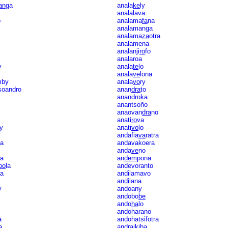
an
ga
anala
ke
ly
analalava
o
analama
fa
na
analamanga
analama
za
otra
analamena
analanji
ro
fo
analaroa
y
anala
te
lo
anala
ve
lona
mby
anala
vo
ry
soandro
anan
dra
to
anandroka
anantsoño
anaovan
dra
no
anati
ro
va
y
anati
vo
lo
andafia
va
ratra
a
andavakoera
anda
ve
no
a
an
dem
pona
bo
la
andevoranto
na
andilamavo
an
di
lana
y
andoany
andobo
be
ando
ha
lo
andoharano
a
andohatsifotra
a
andraikiba