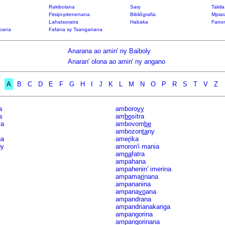
Rakibolana
Sary
Takil
Fitsipi-pitenenana
Bibliôgrafia
Mpiar
Lahatsoratra
Habaka
Fanon
bana
Fafana sy Tsanganana
Anarana ao amin' ny Baiboly
Anaran' olona ao amin' ny angano
A
B
C
D
E
F
G
H
I
J
K
L
M
N
O
P
R
S
T
V
Z
a
amboro
vy
a
am
bo
sitra
ka
ambovom
be
ambozon
ta
ny
na
ame
r
ika
by
amoron'i mania
am
pa
fatra
ampahana
ampahenin' imerina
ampama
ri
nana
ampananina
ampana
vo
ana
ampandrana
ampandrianakanga
ampangorina
ampangorinana