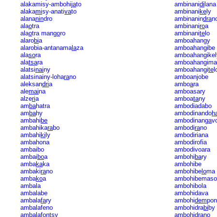
alakamisy-ambohi
ja
to
ambinani
di
lana
alaka
mi
sy-anati
va
to
ambinani
ke
ly
alana
nin
dro
ambinanin
dra
n
ala
o
tra
ambinani
ro
a
ala
o
tra man
go
ro
ambinani
te
lo
alaro
bi
a
amboahangy
alarobia-antanama
la
za
amboahangibe
ala
so
ra
amboahangikel
ala
tsa
ra
amboahangima
alatsi
nai
ny
amboahangi
te
l
alatsinainy-loha
ra
no
amboanjobe
aleksan
dri
a
ambo
a
ra
ale
mai
na
amboasary
alze
ri
a
amboa
ta
ny
am
ba
hatra
ambodiadabo
am
ba
hy
ambodinando
h
ambahi
be
ambodinan
ga
v
ambahika
ra
bo
ambodi
ra
no
ambahi
ki
ly
ambodiriana
ambahona
ambodirofia
ambaibo
ambodivoara
ambai
bo
a
ambohi
ba
ry
amba
ka
ka
ambohibe
ambaki
ra
no
ambohibe
lo
ma
amba
ko
a
ambohibemaso
ambala
ambohibola
ambalabe
ambohidava
ambala
fa
ry
ambohi
dem
pon
ambalafeno
ambohidra
bi
by
ambalafontsy
ambohi
dra
no