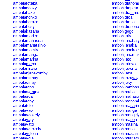
ambalafotaka
ambohidrano
m
ambalagoavy
ambohidra
pe
to
ambalahazo
ambohidra
tri
m
ambalahonko
ambohidroa
ambalahoraka
ambohidrofia
ambalahosy
ambohidronono
ambalakazaha
ambohigogo
ambalamadiro
ambohijafy
ambalamahasoa
ambohijanahar
ambalamahatsinjo
ambohijanaka
ambalamainty
ambohijanako
ambalamanga
ambohijanama
ambalamarina
ambohijato
ambala
me
na
ambohijatovo
ambala
ni
rana
ambohijavona
ambalanjana
kom
by
ambohijaza
ambalanomby
ambohijaza
va
v
ambalaomby
ambohijoky
ambala
ra
no
ambohi
kam
ban
ambalasa
tra
na
ambohimaha
ambala
so
a
ambohimaha
so
ambala
ta
ny
ambohimanam
ambalatelo
ambohima
na
ri
ambala
va
o
ambohi
man
ga
ambalavaokely
ambohiman
gi
d
ambala
va
ry
ambohima
no
a
ambalavato
ambohimasina
ambalavato
ke
ly
ambohimena
ambala
ve
lona
ambohimiadan
ambalavola
ambohimiakatr