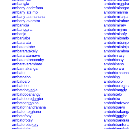
ambani
a
la
ambohimi
an
dra
ambany andrefana
ambohimianga
ambany atsimo
ambohimiarina
ambany atsinanana
ambohimilanja
ambany avaratra
ambohimiraha
ambani
di
a
ambohimirary
ambani
za
na
ambohimi
ri
mo
ambanja
ambohimisafy
ambanjabe
ambohimitomb
ambararata
ambohimitsinjo
ambararatabe
ambohimitsinjo
ambararatakely
ambohinambo
a
ambararatamavo
ambohini
a
zy
ambararatanaomby
ambohipasy
ambaravaram
ba
to
ambohipeno
ambarinakanga
ambohipiara
ambato
ambohipihaona
ambatoabo
ambohi
po
ambatoafo
ambohipolo
ambatobe
ambohipolo
a
lin
ambatobe
van
ja
ambohitan
te
ly
ambatoboahangy
ambohitelo
ambatoboro
dam
ba
ambohitra
ambatoen
ta
nina
ambohitrafovo
ambatofinan
dra
hana
ambohitraivo
ambatofito
ra
hana
ambohitrakang
ambatofohy
ambohi
tram
bo
ambatofotsy
ambohitrandrai
ambatofotsi
ke
ly
ambohitrantena
ambato
la
hy
ambohitraraha