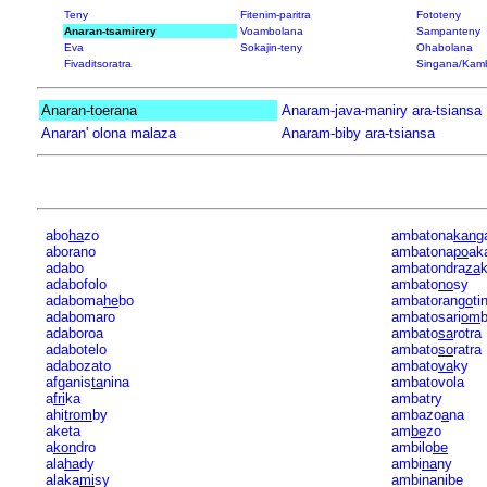
Teny
Fitenim-paritra
Fototeny
Anaran-tsamirery
Voambolana
Sampanteny
Eva
Sokajin-teny
Ohabolana
Fivaditsoratra
Singana/Kam
Anaran-toerana
Anaram-java-maniry ara-tsiansa
Anaran' olona malaza
Anaram-biby ara-tsiansa
abo
ha
zo
ambatona
kan
g
aborano
ambatona
po
ak
adabo
ambatondra
za
adabofolo
ambato
no
sy
adaboma
he
bo
ambatoran
go
ti
adabomaro
ambatosari
om
adaboroa
ambato
sa
rotra
adabotelo
ambato
so
ratra
adabozato
ambato
va
ky
afganis
ta
nina
ambatovola
a
fri
ka
ambatry
ahi
trom
by
ambazo
a
na
aketa
am
be
zo
a
kon
dro
ambilo
be
ala
ha
dy
ambi
na
ny
alaka
mi
sy
ambinanibe