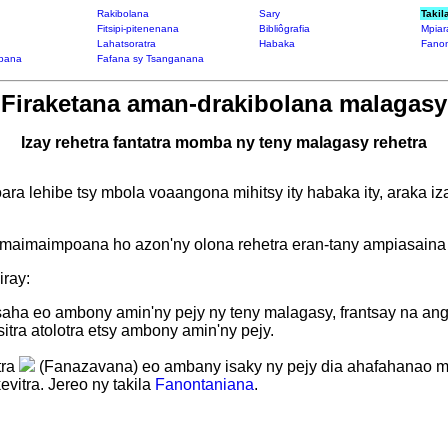
Rakibolana
Sary
Takil
Fitsipi-pitenenana
Bibliôgrafia
Mpiar
Lahatsoratra
Habaka
Fanon
bana
Fafana sy Tsanganana
Firaketana aman-drakibolana malagasy
Izay rehetra fantatra momba ny teny malagasy rehetra
ra lehibe tsy mbola voaangona mihitsy ity habaka ity, araka 
maimaimpoana ho azon'ny olona rehetra eran-tany ampiasaina 
iray:
saha eo ambony amin'ny pejy ny teny malagasy, frantsay na angl
isitra atolotra etsy ambony amin'ny pejy.
tra
(Fanazavana) eo ambany isaky ny pejy dia ahafahanao m
evitra. Jereo ny takila
Fanontaniana
.