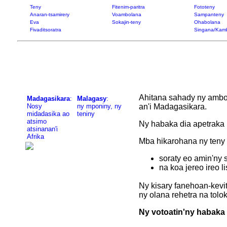
Teny
Fitenim-paritra
Fototeny
Anaran-tsamirery
Voambolana
Sampanteny
Eva
Sokajin-teny
Ohabolana
Fivaditsoratra
Singana/Kam
Ahitana sahady ny amboa
Madagasikara
:
Malagasy
:
Nosy
ny mponiny, ny
an'i Madagasikara.
midadasika ao
teniny
atsimo
Ny habaka dia apetraka 
atsinanan'i
Afrika
Mba hikarohana ny teny 
soraty eo amin'ny 
na koa jereo ireo l
Ny kisary fanehoan-kevi
ny olana rehetra na tolok
Ny votoatin'ny habaka