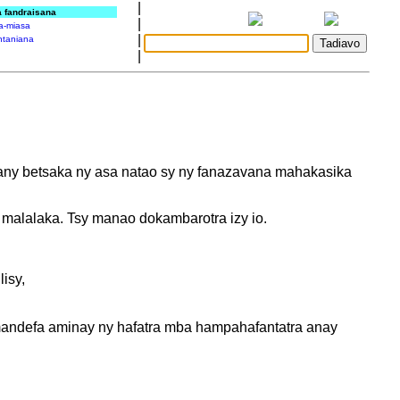
|
a fandraisana
|
a-miasa
|
taniana
|
izany betsaka ny asa natao sy ny fanazavana mahakasika
malalaka. Tsy manao dokambarotra izy io.
isy,
andefa aminay ny hafatra mba hampahafantatra anay