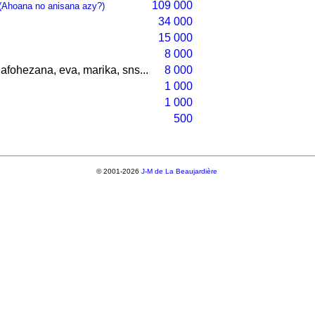
109 000
(Ahoana no anisana azy?)
34 000
15 000
8 000
afohezana, eva, marika, sns...
8 000
1 000
1 000
500
© 2001-2026
J-M de La Beaujardière