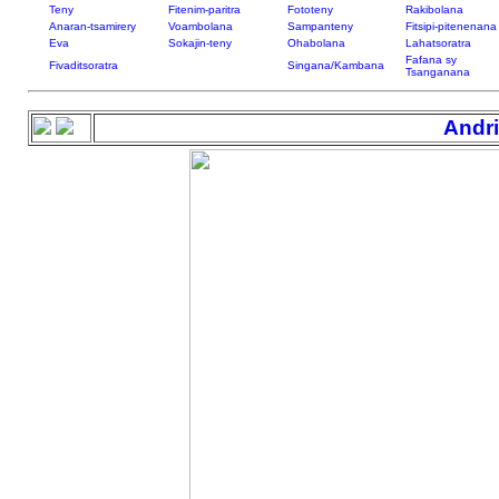
Teny
Fitenim-paritra
Fototeny
Rakibolana
Anaran-tsamirery
Voambolana
Sampanteny
Fitsipi-pitenenana
Eva
Sokajin-teny
Ohabolana
Lahatsoratra
Fafana sy
Fivaditsoratra
Singana/Kambana
Tsanganana
Andri