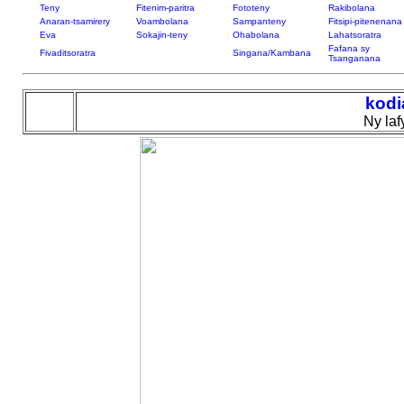
Teny
Fitenim-paritra
Fototeny
Rakibolana
Anaran-tsamirery
Voambolana
Sampanteny
Fitsipi-pitenenana
Eva
Sokajin-teny
Ohabolana
Lahatsoratra
Fafana sy
Fivaditsoratra
Singana/Kambana
Tsanganana
kodi
Ny laf