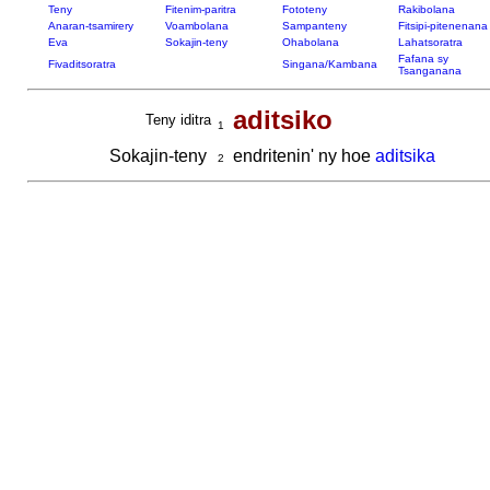
Teny
Fitenim-paritra
Fototeny
Rakibolana
Anaran-tsamirery
Voambolana
Sampanteny
Fitsipi-pitenenana
Eva
Sokajin-teny
Ohabolana
Lahatsoratra
Fafana sy
Fivaditsoratra
Singana/Kambana
Tsanganana
aditsiko
Teny iditra
1
Sokajin-teny
endritenin' ny hoe
aditsika
2