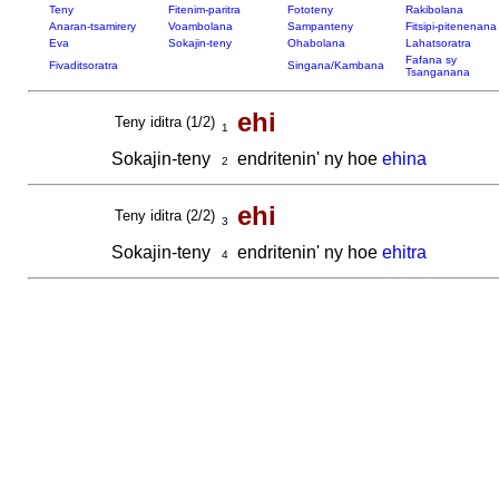
Teny
Fitenim-paritra
Fototeny
Rakibolana
Anaran-tsamirery
Voambolana
Sampanteny
Fitsipi-pitenenana
Eva
Sokajin-teny
Ohabolana
Lahatsoratra
Fafana sy
Fivaditsoratra
Singana/Kambana
Tsanganana
ehi
Teny iditra (1/2)
1
Sokajin-teny
endritenin' ny hoe
ehina
2
ehi
Teny iditra (2/2)
3
Sokajin-teny
endritenin' ny hoe
ehitra
4