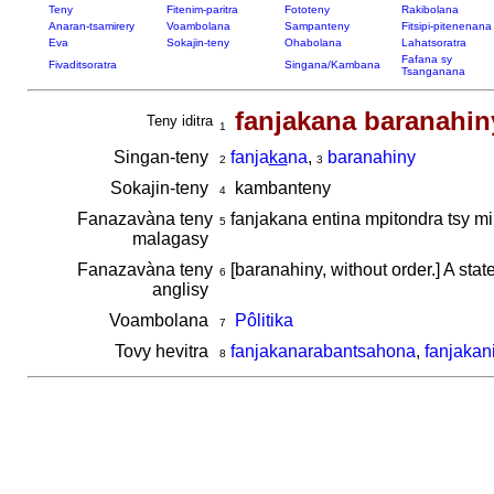
Teny
Fitenim-paritra
Fototeny
Rakibolana
Anaran-tsamirery
Voambolana
Sampanteny
Fitsipi-pitenenana
Eva
Sokajin-teny
Ohabolana
Lahatsoratra
Fafana sy
Fivaditsoratra
Singana/Kambana
Tsanganana
fanjakana baranahin
Teny iditra
1
Singan-teny
fanja
ka
na
,
baranahiny
2
3
Sokajin-teny
kambanteny
4
Fanazavàna teny
fanjakana entina mpitondra tsy m
5
malagasy
Fanazavàna teny
[baranahiny, without order.] A sta
6
anglisy
Voambolana
Pôlitika
7
Tovy hevitra
fanjakanarabantsahona
,
fanjakan
8