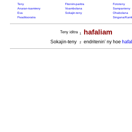
Teny
Fitenim-paritra
Fototeny
Anaran-tsamirery
Voambolana
Sampanteny
Eva
Sokajin-teny
Ohabolana
Fivaditsoratra
Singana/Kam
hafaliam
Teny iditra
1
Sokajin-teny
endritenin' ny hoe
hafa
2