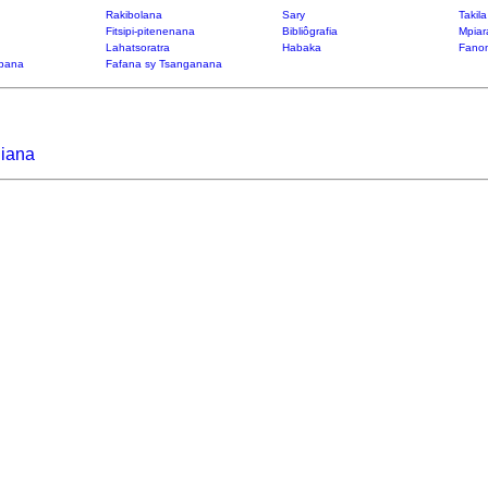
Rakibolana
Sary
Takil
Fitsipi-pitenenana
Bibliôgrafia
Mpiar
Lahatsoratra
Habaka
Fanon
bana
Fafana sy Tsanganana
liana