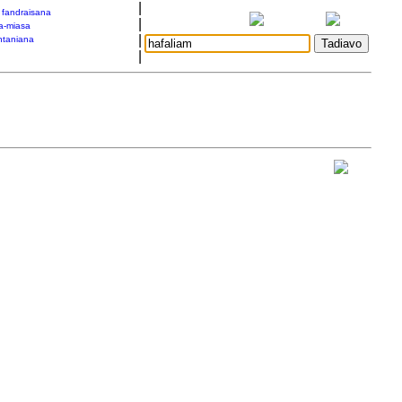
|
a fandraisana
|
a-miasa
|
taniana
|