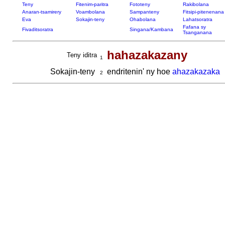
Teny
Fitenim-paritra
Fototeny
Rakibolana
Anaran-tsamirery
Voambolana
Sampanteny
Fitsipi-pitenenana
Eva
Sokajin-teny
Ohabolana
Lahatsoratra
Fafana sy
Fivaditsoratra
Singana/Kambana
Tsanganana
hahazakazany
Teny iditra
1
Sokajin-teny
endritenin' ny hoe
ahazakazaka
2