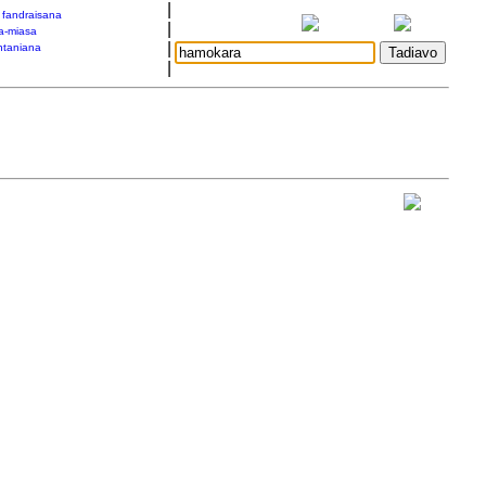
|
a fandraisana
|
a-miasa
|
taniana
|