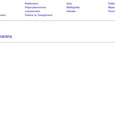
Rakibolana
Sary
Takil
Fitsipi-pitenenana
Bibliôgrafia
Mpiar
Lahatsoratra
Habaka
Fanon
bana
Fafana sy Tsanganana
karana