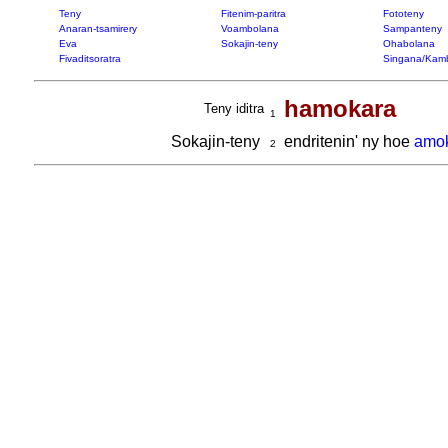
Teny
Fitenim-paritra
Fototeny
Anaran-tsamirery
Voambolana
Sampanteny
Eva
Sokajin-teny
Ohabolana
Fivaditsoratra
Singana/Kam
hamokara
Teny iditra
1
Sokajin-teny
endritenin' ny hoe
amo
2