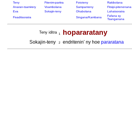
Teny
Fitenim-paritra
Fototeny
Rakibolana
Anaran-tsamirery
Voambolana
Sampanteny
Fitsipi-pitenenana
Eva
Sokajin-teny
Ohabolana
Lahatsoratra
Fafana sy
Fivaditsoratra
Singana/Kambana
Tsanganana
hopararatany
Teny iditra
1
Sokajin-teny
endritenin' ny hoe
pararatana
2