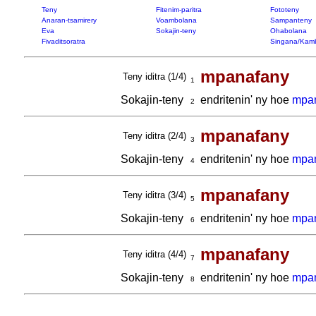
Teny
Fitenim-paritra
Fototeny
Anaran-tsamirery
Voambolana
Sampanteny
Eva
Sokajin-teny
Ohabolana
Fivaditsoratra
Singana/Kam
mpanafany
Teny iditra (1/4)
1
Sokajin-teny
endritenin' ny hoe
mpa
2
mpanafany
Teny iditra (2/4)
3
Sokajin-teny
endritenin' ny hoe
mpa
4
mpanafany
Teny iditra (3/4)
5
Sokajin-teny
endritenin' ny hoe
mpa
6
mpanafany
Teny iditra (4/4)
7
Sokajin-teny
endritenin' ny hoe
mpan
8