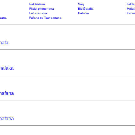
Rakibolana
Sary
Takil
Fitsipi-pitenenana
Bibliôgrafia
Mpiar
Lahatsoratra
Habaka
Fanon
bana
Fafana sy Tsanganana
nafa
nafaka
nafana
afatra