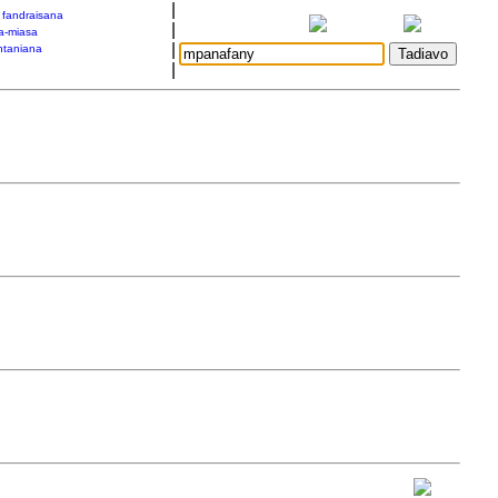
|
a fandraisana
|
a-miasa
|
taniana
|