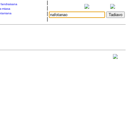
|
a fandraisana
|
a-miasa
|
taniana
|