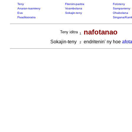
Teny
Fitenim-paritra
Fototeny
Anaran-tsamirery
Voambolana
Sampanteny
Eva
Sokajin-teny
Ohabolana
Fivaditsoratra
Singana/Kam
nafotanao
Teny iditra
1
Sokajin-teny
endritenin' ny hoe
afot
2