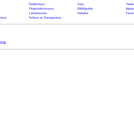
Rakibolana
Sary
Takil
Fitsipi-pitenenana
Bibliôgrafia
Mpiar
Lahatsoratra
Habaka
Fanon
bana
Fafana sy Tsanganana
ana