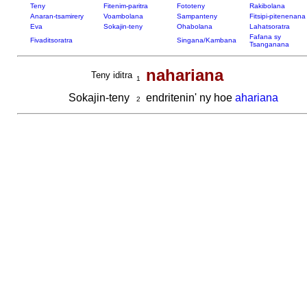
Teny
Fitenim-paritra
Fototeny
Rakibolana
Anaran-tsamirery
Voambolana
Sampanteny
Fitsipi-pitenenana
Eva
Sokajin-teny
Ohabolana
Lahatsoratra
Fafana sy
Fivaditsoratra
Singana/Kambana
Tsanganana
nahariana
Teny iditra
1
Sokajin-teny
endritenin' ny hoe
ahariana
2