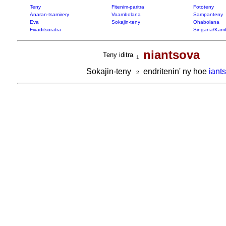
Teny
Fitenim-paritra
Fototeny
Anaran-tsamirery
Voambolana
Sampanteny
Eva
Sokajin-teny
Ohabolana
Fivaditsoratra
Singana/Kam
niantsova
Teny iditra
1
Sokajin-teny
endritenin' ny hoe
iant
2