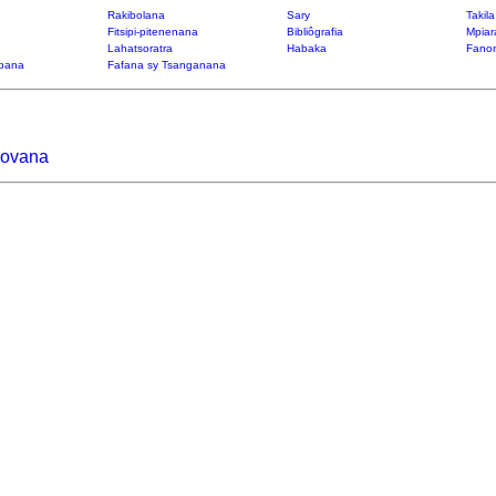
Rakibolana
Sary
Takil
Fitsipi-pitenenana
Bibliôgrafia
Mpiar
Lahatsoratra
Habaka
Fanon
bana
Fafana sy Tsanganana
sovana