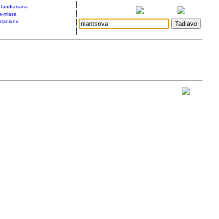
|
a fandraisana
|
a-miasa
|
taniana
|