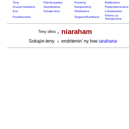
Teny
Fitenim-paritra
Fototeny
Rakibolana
Anaran-tsamirery
Voambolana
Sampanteny
Fitsipi-pitenenana
Eva
Sokajin-teny
Ohabolana
Lahatsoratra
Fafana sy
Fivaditsoratra
Singana/Kambana
Tsanganana
niaraham
Teny iditra
1
Sokajin-teny
endritenin' ny hoe
iarahana
2