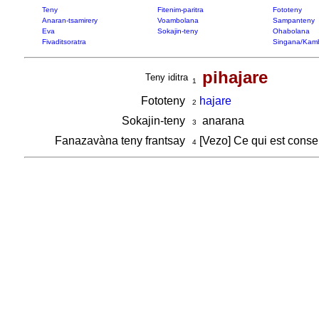
Teny
Fitenim-paritra
Fototeny
Anaran-tsamirery
Voambolana
Sampanteny
Eva
Sokajin-teny
Ohabolana
Fivaditsoratra
Singana/Kam
pihajare
Teny iditra
1
Fototeny
hajare
2
Sokajin-teny
anarana
3
Fanazavàna teny frantsay
[Vezo] Ce qui est conse
4