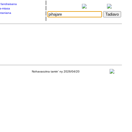
|
a fandraisana
|
a-miasa
|
taniana
|
Nohavaozina tamin' ny 2026/04/20