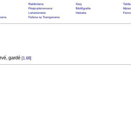
Rakibolana
Sary
Takil
Fitsipi-pitenenana
Bibliôgrafia
Mpiar
Lahatsoratra
Habaka
Fanon
bana
Fafana sy Tsanganana
rvé, gardé
[
1.68
]