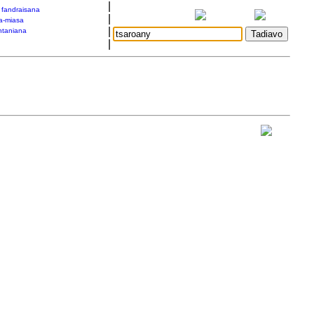
|
a fandraisana
|
a-miasa
|
taniana
|