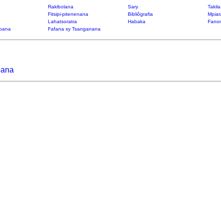
Rakibolana
Sary
Takil
Fitsipi-pitenenana
Bibliôgrafia
Mpiar
Lahatsoratra
Habaka
Fanon
bana
Fafana sy Tsanganana
oana