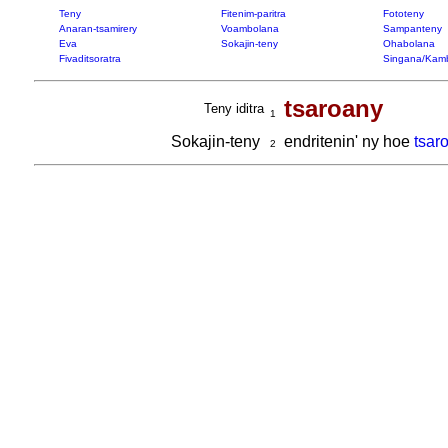
Teny
Fitenim-paritra
Fototeny
Anaran-tsamirery
Voambolana
Sampanteny
Eva
Sokajin-teny
Ohabolana
Fivaditsoratra
Singana/Kam
tsaroany
Teny iditra
1
Sokajin-teny
endritenin' ny hoe
tsar
2