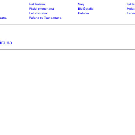
Rakibolana
Sary
Takil
Fitsipi-pitenenana
Bibliôgrafia
Mpiar
Lahatsoratra
Habaka
Fanon
bana
Fafana sy Tsanganana
iraina