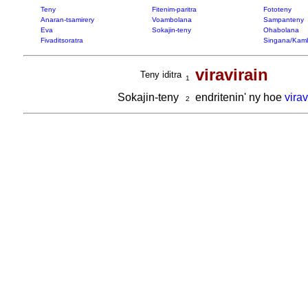
Teny
Fitenim-paritra
Fototeny
Anaran-tsamirery
Voambolana
Sampanteny
Eva
Sokajin-teny
Ohabolana
Fivaditsoratra
Singana/Kam
viravirain
Teny iditra
1
Sokajin-teny
endritenin' ny hoe
virav
2