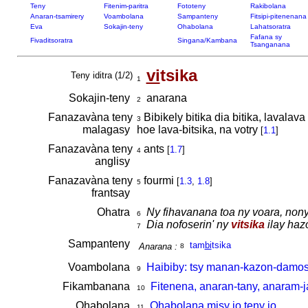
Teny
Fitenim-paritra
Fototeny
Rakibolana
Anaran-tsamirery
Voambolana
Sampanteny
Fitsipi-pitenenana
Eva
Sokajin-teny
Ohabolana
Lahatsoratra
Fafana sy
Fivaditsoratra
Singana/Kambana
Tsanganana
vi
tsika
Teny iditra (1/2)
1
Sokajin-teny
anarana
2
Fanazavàna teny
Bibikely bitika dia bitika, lavalav
3
malagasy
hoe lava-bitsika, na votry
[
1.1
]
Fanazavàna teny
ants
[
1.7
]
4
anglisy
Fanazavàna teny
fourmi
[
1.3
,
1.8
]
5
frantsay
Ohatra
Ny fihavanana toa ny voara, non
6
Dia nofoserin' ny
vitsika
ilay haz
7
Sampanteny
tam
bi
tsika
Anarana :
8
Voambolana
Haibiby: tsy manan-kazon-damos
9
Fikambanana
Fitenena, anaran-tany, anaram-j
10
Ohabolana
Ohabolana misy io teny io
11