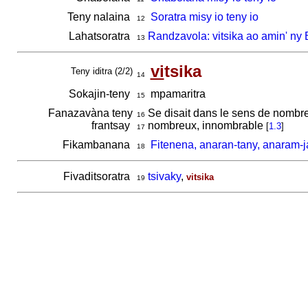
Teny nalaina
Soratra misy io teny io
12
Lahatsoratra
Randzavola: vitsika ao amin' ny 
13
vi
tsika
Teny iditra (2/2)
14
Sokajin-teny
mpamaritra
15
Fanazavàna teny
Se disait dans le sens de nomb
16
frantsay
nombreux, innombrable
[
1.3
]
17
Fikambanana
Fitenena, anaran-tany, anaram-ja
18
Fivaditsoratra
tsivaky
,
vitsika
19