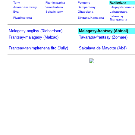
Teny
Fitenim-paritra
Fototeny
Rakibolana
Anaran-tsamirery
Voambolana
Sampanteny
Fitsipi-pitenenana
Eva
Sokajin-teny
Ohabolana
Lahatsoratra
Fafana sy
Fivaditsoratra
Singana/Kambana
Tsanganana
Malagasy-anglisy (Richardson)
Malagasy-frantsay (Abinal)
Frantsay-malagasy (Malzac)
Tavaratra-frantsay (Zomare)
Frantsay-tenimpirenena fito (Jully)
Sakalava de Mayotte (Abé)