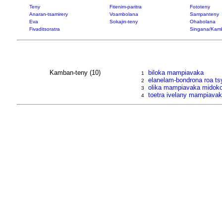
Teny
Fitenim-paritra
Fototeny
Anaran-tsamirery
Voambolana
Sampanteny
Eva
Sokajin-teny
Ohabolana
Fivaditsoratra
Singana/Kam
Kamban-teny (10)
biloka mampiavaka
1
elanelam-bondrona roa t
2
olika mampiavaka midok
3
toetra ivelany mampiavak
4