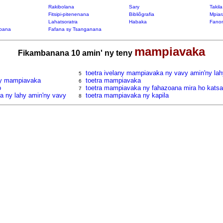
Rakibolana
Sary
Takil
Fitsipi-pitenenana
Bibliôgrafia
Mpiar
Lahatsoratra
Habaka
Fanon
bana
Fafana sy Tsanganana
mampiavaka
Fikambanana 10 amin' ny teny
toetra ivelany mampiavaka ny vavy amin'ny la
5
sy mampiavaka
toetra mampiavaka
6
o
toetra mampiavaka ny fahazoana mira ho kats
7
a ny lahy amin'ny vavy
toetra mampiavaka ny kapila
8