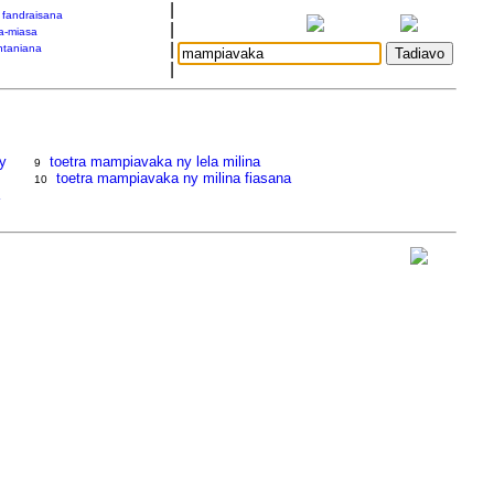
|
a fandraisana
|
a-miasa
|
taniana
|
hy
toetra mampiavaka ny lela milina
9
toetra mampiavaka ny milina fiasana
10
a