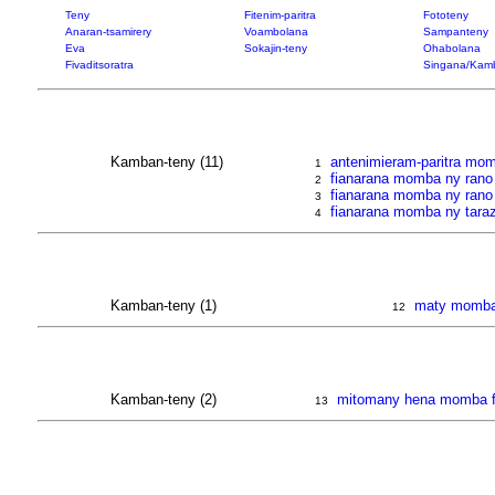
Teny
Fitenim-paritra
Fototeny
Anaran-tsamirery
Voambolana
Sampanteny
Eva
Sokajin-teny
Ohabolana
Fivaditsoratra
Singana/Kam
Kamban-teny (11)
antenimieram-paritra mo
1
fianarana momba ny rano
2
fianarana momba ny rano
3
fianarana momba ny tara
4
Kamban-teny (1)
maty momb
12
Kamban-teny (2)
mitomany hena momba 
13