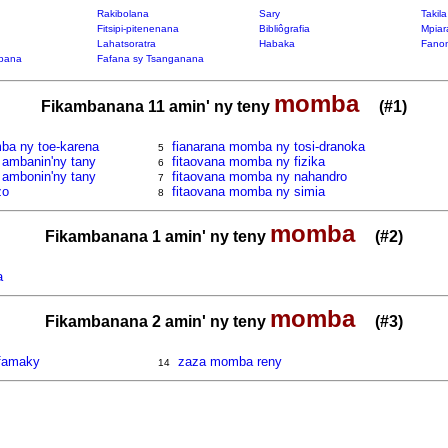
Rakibolana
Sary
Takil
Fitsipi-pitenenana
Bibliôgrafia
Mpiar
Lahatsoratra
Habaka
Fanon
bana
Fafana sy Tsanganana
momba
Fikambanana 11 amin' ny teny
(#1)
mba ny toe-karena
fianarana momba ny tosi-dranoka
5
 ambanin'ny tany
fitaovana momba ny fizika
6
 ambonin'ny tany
fitaovana momba ny nahandro
7
zo
fitaovana momba ny simia
8
momba
Fikambanana 1 amin' ny teny
(#2)
a
momba
Fikambanana 2 amin' ny teny
(#3)
famaky
zaza momba reny
14