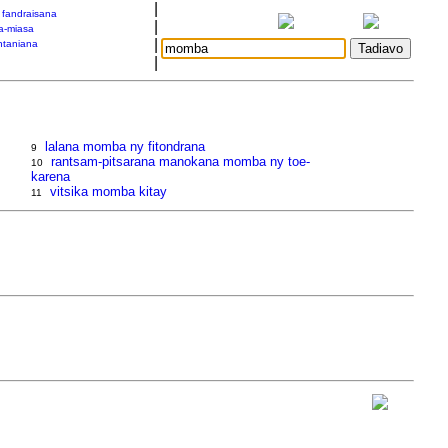
|
a fandraisana
|
a-miasa
|
taniana
|
lalana momba ny fitondrana
9
rantsam-pitsarana manokana momba ny toe-
10
karena
vitsika momba kitay
11