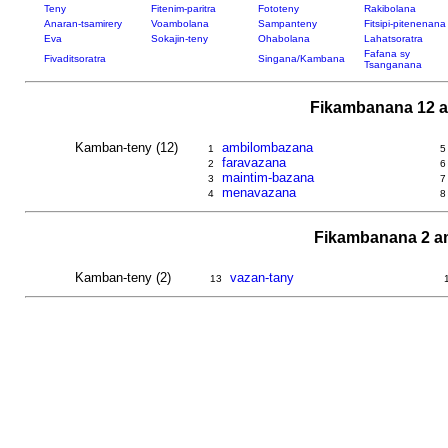
Teny
Fitenim-paritra
Fototeny
Rakibolana
Anaran-tsamirery
Voambolana
Sampanteny
Fitsipi-pitenenana
Eva
Sokajin-teny
Ohabolana
Lahatsoratra
Fafana sy
Fivaditsoratra
Singana/Kambana
Tsanganana
Fikambanana 12 a
Kamban-teny (12)
ambilombazana
1
5
faravazana
2
6
maintim-bazana
3
7
menavazana
4
8
Fikambanana 2 am
Kamban-teny (2)
vazan-tany
13