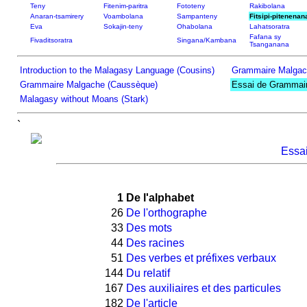
Teny
Fitenim-paritra
Fototeny
Rakibolana
Anaran-tsamirery
Voambolana
Sampanteny
Fitsipi-pitenenan
Eva
Sokajin-teny
Ohabolana
Lahatsoratra
Fafana sy
Fivaditsoratra
Singana/Kambana
Tsanganana
Introduction to the Malagasy Language (Cousins)
Grammaire Malgac
Grammaire Malgache (Caussèque)
Essai de Grammair
Malagasy without Moans (Stark)
`
Essa
1
De l'alphabet
26
De l'orthographe
33
Des mots
44
Des racines
51
Des verbes et préfixes verbaux
144
Du relatif
167
Des auxiliaires et des particules
182
De l'article