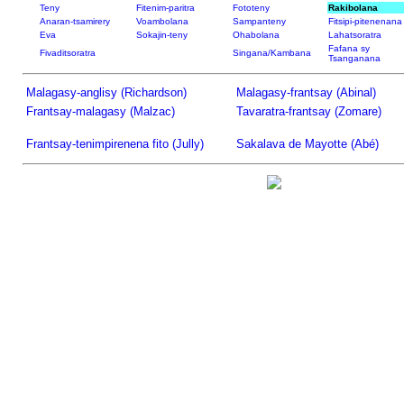
Teny
Fitenim-paritra
Fototeny
Rakibolana
Anaran-tsamirery
Voambolana
Sampanteny
Fitsipi-pitenenana
Eva
Sokajin-teny
Ohabolana
Lahatsoratra
Fafana sy
Fivaditsoratra
Singana/Kambana
Tsanganana
Malagasy-anglisy (Richardson)
Malagasy-frantsay (Abinal)
Frantsay-malagasy (Malzac)
Tavaratra-frantsay (Zomare)
Frantsay-tenimpirenena fito (Jully)
Sakalava de Mayotte (Abé)