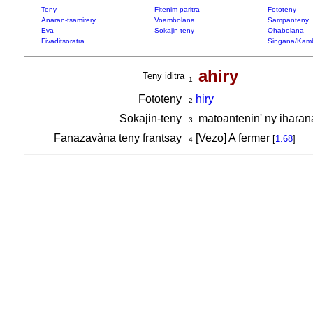
Teny
Fitenim-paritra
Fototeny
Anaran-tsamirery
Voambolana
Sampanteny
Eva
Sokajin-teny
Ohabolana
Fivaditsoratra
Singana/Kam
ahiry
Teny iditra
1
Fototeny
hiry
2
Sokajin-teny
matoantenin' ny iharan
3
Fanazavàna teny frantsay
[Vezo] A fermer
[
1.68
]
4