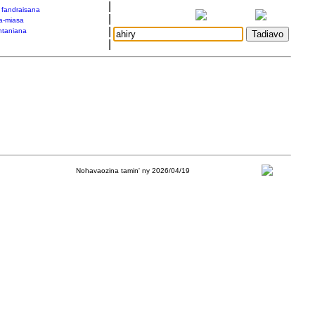
|
a fandraisana
|
a-miasa
|
taniana
|
Nohavaozina tamin' ny 2026/04/19