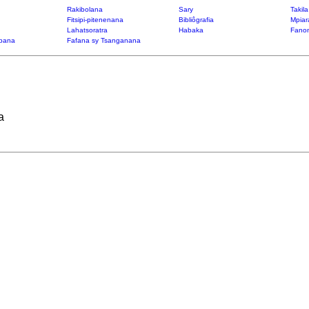
Rakibolana
Sary
Takil
Fitsipi-pitenenana
Bibliôgrafia
Mpiar
Lahatsoratra
Habaka
Fanon
bana
Fafana sy Tsanganana
a