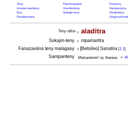
Teny
Fitenim-paritra
Fototeny
Anaran-tsamirery
Voambolana
Sampanteny
Eva
Sokajin-teny
Ohabolana
Fivaditsoratra
Singana/Kam
aladitra
Teny iditra
1
Sokajin-teny
mpamaritra
2
Fanazavàna teny malagasy
[Betsileo] Sanatria
[
1.1
]
3
Sampanteny
al
Matoantenin' ny iharana :
4