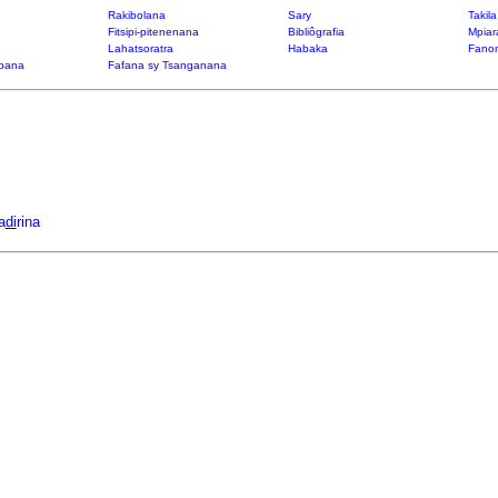
Rakibolana
Sary
Takil
Fitsipi-pitenenana
Bibliôgrafia
Mpiar
Lahatsoratra
Habaka
Fanon
bana
Fafana sy Tsanganana
a
di
rina