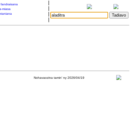
|
a fandraisana
|
a-miasa
|
taniana
|
Nohavaozina tamin' ny 2026/04/19