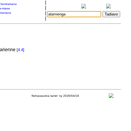
|
a fandraisana
|
a-miasa
|
taniana
|
larienne
[
4.4
]
Nohavaozina tamin' ny 2026/04/19