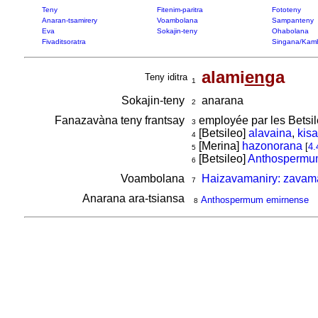
Teny
Fitenim-paritra
Fototeny
Anaran-tsamirery
Voambolana
Sampanteny
Eva
Sokajin-teny
Ohabolana
Fivaditsoratra
Singana/Kam
alami
en
ga
Teny iditra
1
Sokajin-teny
anarana
2
Fanazavàna teny frantsay
employée par les Betsil
3
[Betsileo]
alavaina
,
kis
4
[Merina]
hazonorana
[
4.
5
[Betsileo]
Anthospermu
6
Voambolana
Haizavamaniry: zavama
7
Anarana ara-tsiansa
Anthospermum emirnense
8