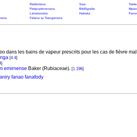
Rakibolana
Sary
Takil
Fitsipi-pitenenana
Bibliôgrafia
Mpiar
Lahatsoratra
Habaka
Fanon
bana
Fafana sy Tsanganana
eo dans les bains de vapeur prescrits pour les cas de fièvre ma
anga
[
4.4
]
4
]
m emirnense
Baker (Rubiaceae).
[
1.196
]
niry fanao fanafody