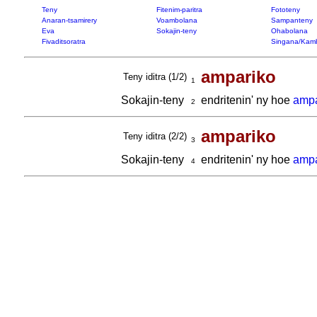
Teny
Fitenim-paritra
Fototeny
Anaran-tsamirery
Voambolana
Sampanteny
Eva
Sokajin-teny
Ohabolana
Fivaditsoratra
Singana/Kam
ampariko
Teny iditra (1/2)
1
Sokajin-teny
endritenin' ny hoe
ampa
2
ampariko
Teny iditra (2/2)
3
Sokajin-teny
endritenin' ny hoe
amp
4