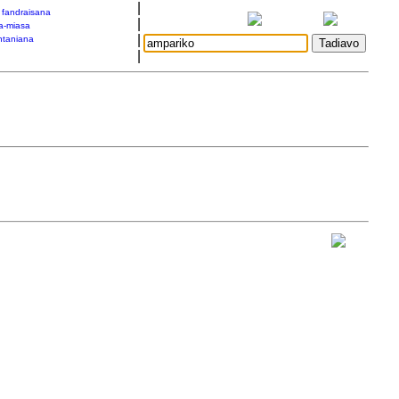
|
a fandraisana
|
a-miasa
|
taniana
|