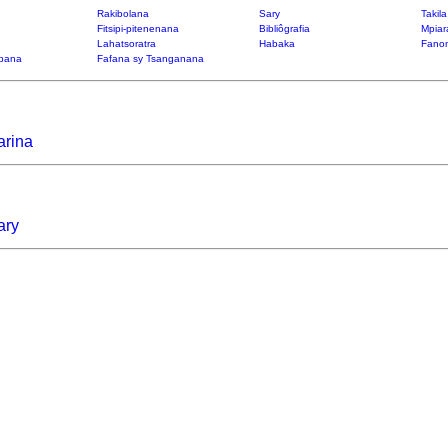
Rakibolana
Sary
Takil
Fitsipi-pitenenana
Bibliôgrafia
Mpiar
Lahatsoratra
Habaka
Fanon
bana
Fafana sy Tsanganana
rina
ary