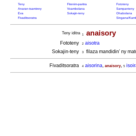
Teny
Fitenim-paritra
Fototeny
Anaran-tsamirery
Voambolana
Sampanteny
Eva
Sokajin-teny
Ohabolana
Fivaditsoratra
Singana/Kam
anaisory
Teny iditra
1
Fototeny
aisotra
2
Sokajin-teny
filaza mandidin' ny ma
3
Fivaditsoratra
aisorina
,
,
isoi
anaisory
4
5