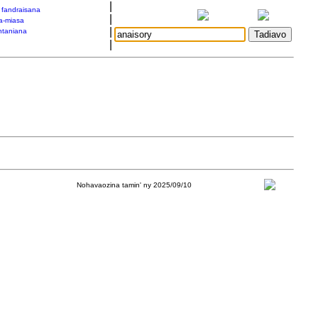
|
a fandraisana
|
a-miasa
|
taniana
|
Nohavaozina tamin' ny 2025/09/10