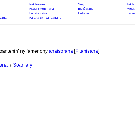
Rakibolana
Sary
Takil
Fitsipi-pitenenana
Bibliôgrafia
Mpiar
Lahatsoratra
Habaka
Fanon
bana
Fafana sy Tsanganana
toantenin' ny famenony
anaisorana
[
Fitanisana
]
rana
,
Soaniary
6