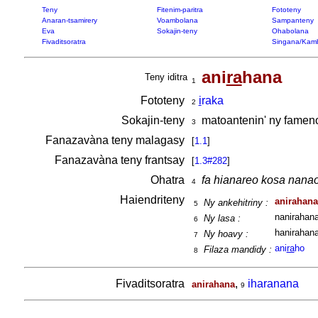
Teny
Fitenim-paritra
Fototeny
Anaran-tsamirery
Voambolana
Sampanteny
Eva
Sokajin-teny
Ohabolana
Fivaditsoratra
Singana/Kam
ani
ra
hana
Teny iditra
1
Fototeny
i
raka
2
Sokajin-teny
matoantenin' ny famen
3
Fanazavàna teny malagasy
[
1.1
]
Fanazavàna teny frantsay
[
1.3#282
]
Ohatra
fa hianareo kosa nanao
4
Haiendriteny
anirahana
Ny ankehitriny :
5
nanirahana
Ny lasa :
6
hanirahana
Ny hoavy :
7
ani
ra
ho
Filaza mandidy :
8
Fivaditsoratra
,
iharanana
anirahana
9