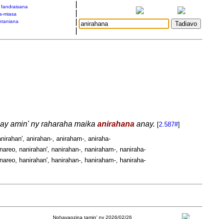
|
a fandraisana
|
a-miasa
|
taniana
|
anay amin' ny raharaha maika
anirahana
anay.
[
2.587#
]
nirahan', anirahan-, aniraham-, aniraha-
areo, nanirahan', nanirahan-, naniraham-, naniraha-
areo, hanirahan', hanirahan-, haniraham-, haniraha-
Nohavaozina tamin' ny 2026/02/26