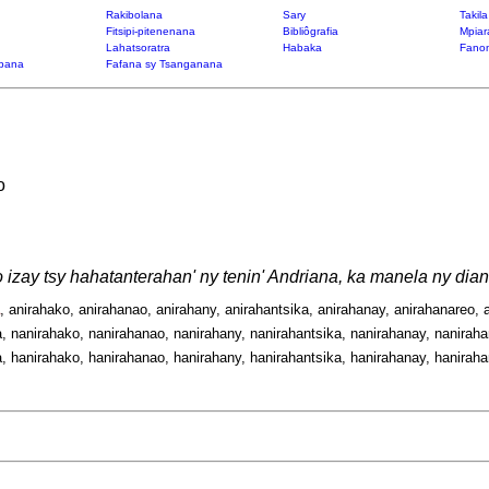
Rakibolana
Sary
Takil
Fitsipi-pitenenana
Bibliôgrafia
Mpiar
Lahatsoratra
Habaka
Fanon
bana
Fafana sy Tsanganana
o
 izay tsy hahatanterahan' ny tenin' Andriana, ka manela ny di
, anirahako, anirahanao, anirahany, anirahantsika, anirahanay, anirahanareo, a
, nanirahako, nanirahanao, nanirahany, nanirahantsika, nanirahanay, nanirahan
, hanirahako, hanirahanao, hanirahany, hanirahantsika, hanirahanay, hanirahan