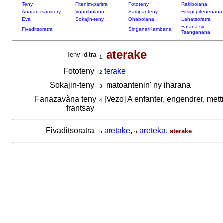
Teny
Fitenim-paritra
Fototeny
Rakibolana
Anaran-tsamirery
Voambolana
Sampanteny
Fitsipi-pitenenana
Eva
Sokajin-teny
Ohabolana
Lahatsoratra
Fafana sy
Fivaditsoratra
Singana/Kambana
Tsanganana
aterake
Teny iditra
1
Fototeny
terake
2
Sokajin-teny
matoantenin' ny iharana
3
Fanazavàna teny
[Vezo] A enfanter, engendrer, mett
4
frantsay
Fivaditsoratra
aretake
,
areteka
,
aterake
5
6