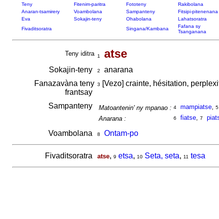
Teny
Fitenim-paritra
Fototeny
Rakibolana
Anaran-tsamirery
Voambolana
Sampanteny
Fitsipi-pitenenana
Eva
Sokajin-teny
Ohabolana
Lahatsoratra
Fafana sy
Fivaditsoratra
Singana/Kambana
Tsanganana
atse
Teny iditra
1
Sokajin-teny
anarana
2
Fanazavàna teny
[Vezo] crainte, hésitation, perplex
3
frantsay
Sampanteny
mampiatse
,
Matoantenin' ny mpanao :
4
5
fiatse
,
piat
Anarana :
6
7
Voambolana
Ontam-po
8
Fivaditsoratra
,
etsa
,
Seta, seta
,
tesa
atse
9
10
11