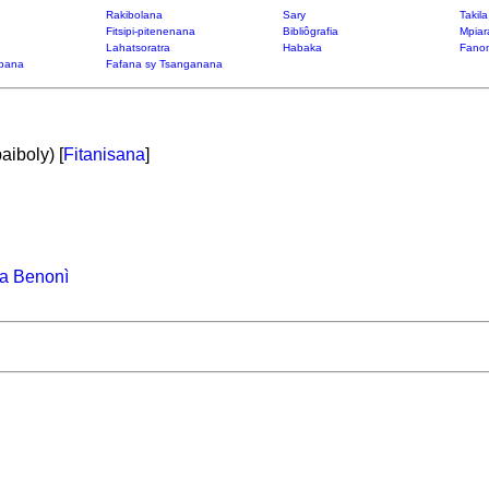
Rakibolana
Sary
Takil
Fitsipi-pitenenana
Bibliôgrafia
Mpiar
Lahatsoratra
Habaka
Fanon
bana
Fafana sy Tsanganana
aiboly) [
Fitanisana
]
a Benonì