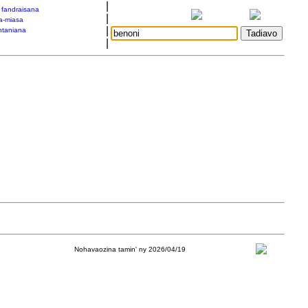
|
a fandraisana
|
a-miasa
|
taniana
|
Nohavaozina tamin' ny 2026/04/19