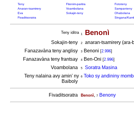
Teny
Fitenim-paritra
Fototeny
Anaran-tsamirery
Voambolana
Sampanteny
Eva
Sokajin-teny
Ohabolana
Fivaditsoratra
Singana/Kam
Benonì
Teny iditra
1
Sokajin-teny
anaran-tsamirery (ara-b
2
Fanazavàna teny anglisy
Benoni
[
2.996
]
3
Fanazavàna teny frantsay
Ben-Oni
[
2.996
]
4
Voambolana
Soratra Masina
5
Teny nalaina avy amin' ny
Toko sy andininy momb
6
Baiboly
Fivaditsoratra
,
Benony
Benonì
7