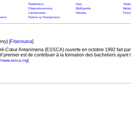
Rakibolana
Sary
Takil
Fitsipi-pitenenana
Bibliôgrafia
Mpiar
Lahatsoratra
Habaka
Fanon
bana
Fafana sy Tsanganana
ny) [
Fitanisana
]
é-Cœur Antanimena (ESSCA) ouverte en octobre 1992 fait partie 
f premier est de contribuer à la formation des bacheliers ayant
p://www.essca.mg
]