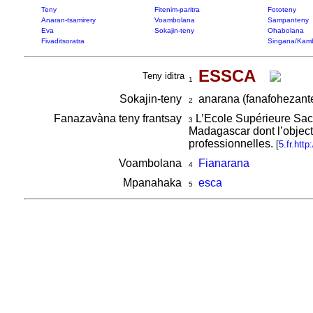
Teny
Fitenim-paritra
Fototeny
Anaran-tsamirery
Voambolana
Sampanteny
Eva
Sokajin-teny
Ohabolana
Fivaditsoratra
Singana/Kam
ESSCA
Teny iditra
1
Sokajin-teny
anarana (fanafohezante
2
Fanazavàna teny frantsay
L’Ecole Supérieure Sacr
3
Madagascar dont l’objecti
professionnelles.
[
5.fr.htt
Voambolana
Fianarana
4
Mpanahaka
esca
5