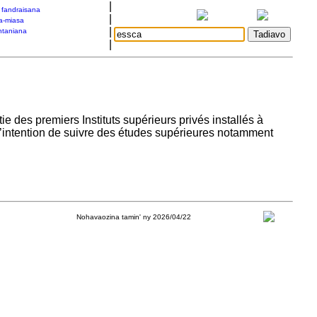
|
a fandraisana
|
a-miasa
|
taniana
|
des premiers Instituts supérieurs privés installés à
 l’intention de suivre des études supérieures notamment
Nohavaozina tamin' ny 2026/04/22