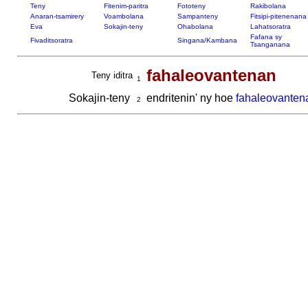
Teny
Fitenim-paritra
Fototeny
Rakibolana
Anaran-tsamirery
Voambolana
Sampanteny
Fitsipi-pitenenana
Eva
Sokajin-teny
Ohabolana
Lahatsoratra
Fafana sy
Fivaditsoratra
Singana/Kambana
Tsanganana
fahaleovantenan
Teny iditra
1
Sokajin-teny
endritenin' ny hoe
fahaleovanten
2