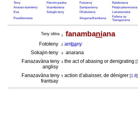
Teny
Fitenim-paritra
Fototeny
Rakibolana
Anaran-tsamirery
Voambolana
Sampanteny
Fitsipi-pitenenana
Eva
Sokajin-teny
Ohabolana
Lahatsoratra
Fafana sy
Fivaditsoratra
Singana/Kambana
Tsanganana
fanamba
ni
ana
Teny iditra
1
Fototeny
am
ba
ny
2
Sokajin-teny
anarana
3
Fanazavàna teny
the act of abasing or denigrating
[
4
anglisy
Fanazavàna teny
action d'abaisser, de dénigrer
[
1.8
]
5
frantsay