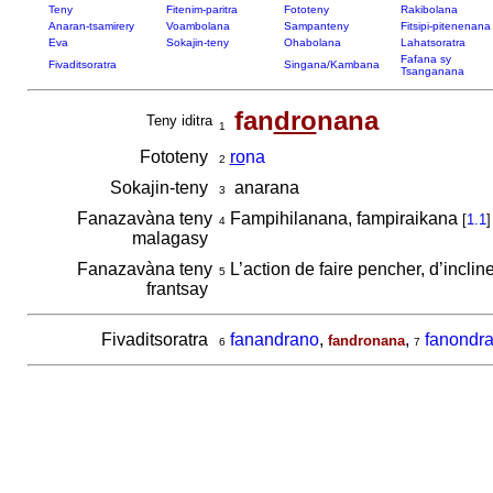
Teny
Fitenim-paritra
Fototeny
Rakibolana
Anaran-tsamirery
Voambolana
Sampanteny
Fitsipi-pitenenana
Eva
Sokajin-teny
Ohabolana
Lahatsoratra
Fafana sy
Fivaditsoratra
Singana/Kambana
Tsanganana
fan
dro
nana
Teny iditra
1
Fototeny
ro
na
2
Sokajin-teny
anarana
3
Fanazavàna teny
Fampihilanana, fampiraikana
[
1.1
]
4
malagasy
Fanazavàna teny
L’action de faire pencher, d’inclin
5
frantsay
Fivaditsoratra
fanandrano
,
,
fanondr
fandronana
6
7