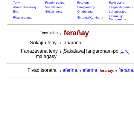
Teny
Fitenim-paritra
Fototeny
Rakibolana
Anaran-tsamirery
Voambolana
Sampanteny
Fitsipi-pitenenana
Eva
Sokajin-teny
Ohabolana
Lahatsoratra
Fafana sy
Fivaditsoratra
Singana/Kambana
Tsanganana
ferañay
Teny iditra
1
Sokajin-teny
anarana
2
Fanazavàna teny
[Sakalava] fangaroham-po
[
1.78
]
3
malagasy
Fivaditsoratra
aferina
,
efarina
,
,
fierana
ferañay
4
5
6