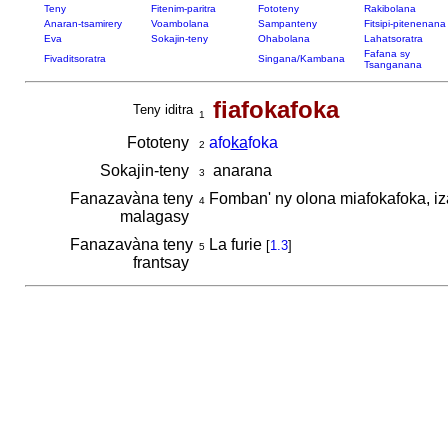
Teny
Fitenim-paritra
Fototeny
Rakibolana
Anaran-tsamirery
Voambolana
Sampanteny
Fitsipi-pitenenana
Eva
Sokajin-teny
Ohabolana
Lahatsoratra
Fafana sy
Fivaditsoratra
Singana/Kambana
Tsanganana
fiafokafoka
Teny iditra
1
Fototeny
afo
ka
foka
2
Sokajin-teny
anarana
3
Fanazavàna teny
Fomban' ny olona miafokafoka, izan
4
malagasy
Fanazavàna teny
La furie
[
1.3
]
5
frantsay