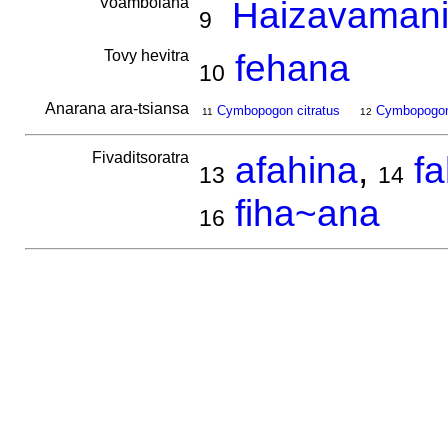
Voambolana
Haizavamanir
9
Tovy hevitra
fehana
10
Anarana ara-tsiansa
Cymbopogon citratus
Cymbopogon
11
12
Fivaditsoratra
afahina
,
f
13
14
fiha~ana
16