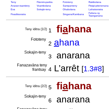
Teny
Fitenim-paritra
Fototeny
Rakibolana
Anaran-tsamirery
Voambolana
Sampanteny
Fitsipi-pitenenana
Eva
Sokajin-teny
Ohabolana
Lahatsoratra
Fafana sy
Fivaditsoratra
Singana/Kambana
Tsanganana
fi
a
hana
Teny iditra (1/2)
1
Fototeny
a
hana
2
Sokajin-teny
anarana
3
Fanazavàna teny
L’arrêt
[
1.3#8
]
4
frantsay
fi
a
hana
Teny iditra (2/2)
5
Sokajin-teny
anarana
6