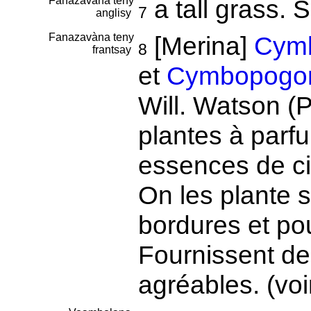
Fanazavàna teny
a tall grass.
7
anglisy
Fanazavàna teny
[Merina]
Cymb
8
frantsay
et
Cymbopogon
Will. Watson (
plantes à parfu
essences de ci
On les plante 
bordures et pou
Fournissent des
agréables. (voi