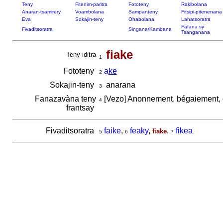
Teny
Fitenim-paritra
Fototeny
Rakibolana
Anaran-tsamirery
Voambolana
Sampanteny
Fitsipi-pitenenana
Eva
Sokajin-teny
Ohabolana
Lahatsoratra
Fafana sy
Fivaditsoratra
Singana/Kambana
Tsanganana
fiake
Teny iditra
1
Fototeny
a
ke
2
Sokajin-teny
anarana
3
Fanazavàna teny
[Vezo] Anonnement, bégaiement, dy
4
frantsay
Fivaditsoratra
faike
,
feaky
,
,
fikea
fiake
5
6
7