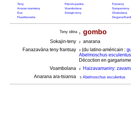
Teny
Fitenim-paritra
Fototeny
Anaran-tsamirery
Voambolana
Sampanteny
Eva
Sokajin-teny
Ohabolana
Fivaditsoratra
Singana/Kam
gombo
Teny iditra
1
Sokajin-teny
anarana
2
Fanazavàna teny frantsay
(du latino-américain :
g
3
Abelmoschus esculentus
Décoction en gargarisme c
Voambolana
Haizavamaniry: zavama
4
Anarana ara-tsiansa
Abelmoschus esculentus
5