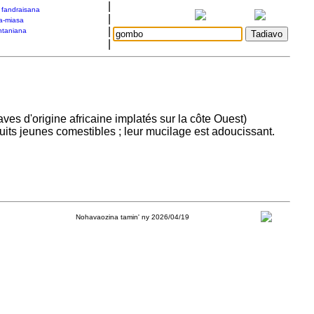
|
a fandraisana
|
a-miasa
|
taniana
|
ves d'origine africaine implatés sur la côte Ouest)
fruits jeunes comestibles ; leur mucilage est adoucissant.
Nohavaozina tamin' ny 2026/04/19