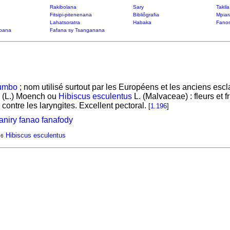
Rakibolana
Sary
Takil
Fitsipi-pitenenana
Bibliôgrafia
Mpiar
Lahatsoratra
Habaka
Fanon
bana
Fafana sy Tsanganana
umbo
; nom utilisé surtout par les Européens et les anciens escla
(L.) Moench ou
Hibiscus esculentus
L. (Malvaceae) : fleurs et 
ontre les laryngites. Excellent pectoral.
[
1.196
]
niry fanao fanafody
Hibiscus esculentus
6