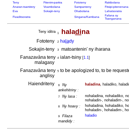
Teny
Fitenim-paritra
Fototeny
Rakibolana
Anaran-tsamirery
Voambolana
Sampanteny
Fitsipi-pitenenana
Eva
Sokajin-teny
Ohabolana
Lahatsoratra
Fafana sy
Fivaditsoratra
Singana/Kambana
Tsanganana
hala
di
na
Teny iditra
1
Fototeny
ha
la
dy
2
Sokajin-teny
matoantenin' ny iharana
3
Fanazavàna teny
ialan-tsiny
[
1.1
]
4
malagasy
Fanazavàna teny
to be apologized to, to be request
5
anglisy
Haiendriteny
haladina
, haladiko, haladi
Ny
6
ankehitriny :
nohaladina, nohaladiko, no
Ny lasa :
7
nohaladin-, nohaladim-, no
hohaladina, hohaladiko, ho
Ny hoavy :
8
hohaladin-, hohaladim-, ho
haladio
Filaza
9
mandidy :