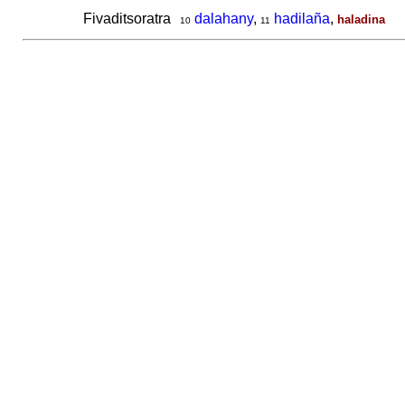
Fivaditsoratra
dalahany
,
hadilaña
,
haladina
10
11