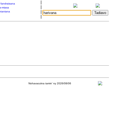
|
a fandraisana
|
a-miasa
|
taniana
|
Nohavaozina tamin' ny 2026/08/06