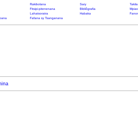
Rakibolana
Sary
Takil
Fitsipi-pitenenana
Bibliôgrafia
Mpiar
Lahatsoratra
Habaka
Fanon
bana
Fafana sy Tsanganana
hina