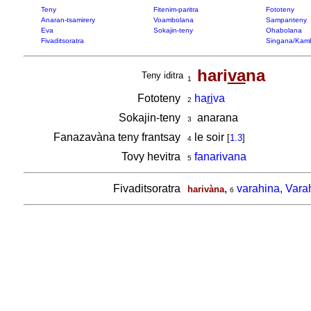
Teny
Fitenim-paritra
Fototeny
Anaran-tsamirery
Voambolana
Sampanteny
Eva
Sokajin-teny
Ohabolana
Fivaditsoratra
Singana/Kam
hari
va
na
Teny iditra
1
Fototeny
ha
ri
va
2
Sokajin-teny
anarana
3
Fanazavàna teny frantsay
le soir
[
1.3
]
4
Tovy hevitra
fanarivana
5
Fivaditsoratra
,
varahina, Vara
harivàna
6