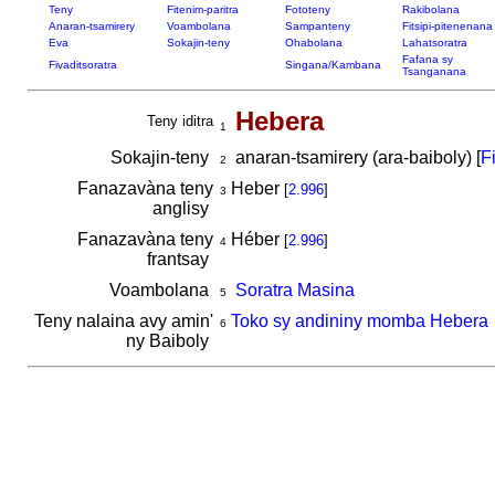
Teny
Fitenim-paritra
Fototeny
Rakibolana
Anaran-tsamirery
Voambolana
Sampanteny
Fitsipi-pitenenana
Eva
Sokajin-teny
Ohabolana
Lahatsoratra
Fafana sy
Fivaditsoratra
Singana/Kambana
Tsanganana
Hebera
Teny iditra
1
Sokajin-teny
anaran-tsamirery (ara-baiboly) [
F
2
Fanazavàna teny
Heber
[
2.996
]
3
anglisy
Fanazavàna teny
Héber
[
2.996
]
4
frantsay
Voambolana
Soratra Masina
5
Teny nalaina avy amin'
Toko sy andininy momba Hebera
6
ny Baiboly