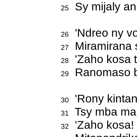
Sy mijaly an-
25
'Ndreo ny vo
26
Miramirana s
27
'Zaho kosa t
28
Ranomaso b
29
'Rony kintan
30
Tsy mba man
31
'Zaho kosa! 
32