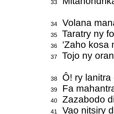
Mitanondrika
33
Volana manat
34
Taratry ny f
35
'Zaho kosa m
36
Tojo ny oran
37
Ô! ry lanitra
38
Fa mahantra 
39
Zazabodo di
40
Vao nitsiry d
41