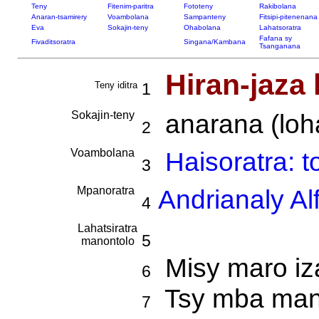
Teny
Fitenim-paritra
Fototeny
Rakibolana
Anaran-tsamirery
Voambolana
Sampanteny
Fitsipi-pitenenana
Eva
Sokajin-teny
Ohabolana
Lahatsoratra
Fafana sy
Fivaditsoratra
Singana/Kambana
Tsanganana
Hiran-jaza
Teny iditra
1
Sokajin-teny
anarana (loha
2
Voambolana
Haisoratra: 
3
Mpanoratra
Andrianaly Al
4
Lahatsiratra
5
manontolo
Misy maro iza
6
Tsy mba man
7