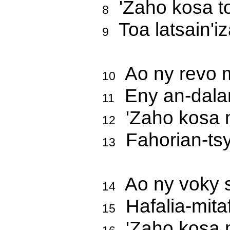
'Zaho kosa t
8
Toa latsain'i
9
Ao ny revo m
10
Eny an-dala
11
'Zaho kosa m
12
Fahorian-tsy 
13
Ao ny voky s
14
Hafalia-mitaf
15
'Zaho kosa 