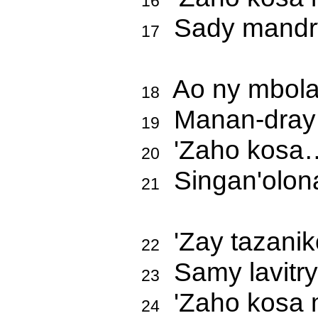
16
Sady mandry 
17
Ao ny mbola 
18
Manan-dray h
19
'Zaho kosa…
20
Singan'olona
21
'Zay tazanik
22
Samy lavitry 
23
'Zaho kosa m
24